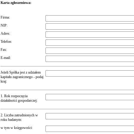
Karta zgłoszeniowa:
Firma:
NIP:
Adres:
Telefon:
Fax:
E-mail:
Jeżeli Spółka jest z udziałem
kapitału zagranicznego - podaj
kraj:
1. Rok rozpoczęcia
działalności gospodarczej:
2. Liczba zatrudnionych w
roku badanym:
w tym w księgowości: