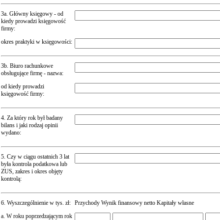
3a. Główny księgowy - od
kiedy prowadzi księgowość
firmy:
okres praktyki w księgowości:
3b. Biuro rachunkowe
obsługujące firmę - nazwa:
od kiedy prowadzi
księgowość firmy:
4. Za który rok był badany
bilans i jaki rodzaj opinii
wydano:
5. Czy w ciągu ostatnich 3 lat
była kontrola podatkowa lub
ZUS, zakres i okres objęty
kontrolą:
6. Wyszczególnienie w tys. zł:
Przychody Wynik finansowy netto Kapitały własne
a. W roku poprzedzającym rok