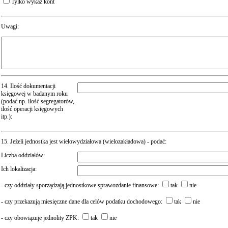
Tylko wykaz kont
Uwagi:
14. Ilość dokumentacji
księgowej w badanym roku
(podać np. ilość segregatorów,
ilość operacji księgowych
itp.):
15. Jeżeli jednostka jest wielowydziałowa (wielozakładowa) - podać:
Liczba oddziałów:
Ich lokalizacja:
- czy oddziały sporządzają jednostkowe sprawozdanie finansowe:
tak
nie
- czy przekazują miesięczne dane dla celów podatku dochodowego:
tak
nie
- czy obowiązuje jednolity ZPK:
tak
nie