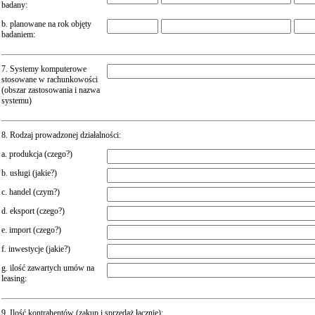
badany:
b. planowane na rok objęty
badaniem:
7. Systemy komputerowe
stosowane w rachunkowości
(obszar zastosowania i nazwa
systemu)
8. Rodzaj prowadzonej działalności:
a. produkcja (czego?)
b. usługi (jakie?)
c. handel (czym?)
d. eksport (czego?)
e. import (czego?)
f. inwestycje (jakie?)
g. ilość zawartych umów na
leasing:
9. Ilość kontrahentów (zakup i sprzedaż łącznie):