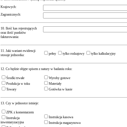
Krajowych:
Zagranicznych:
10. Ilość kas rejestrujących
oraz ilość punktów
fakturowania:
11. Jaki wariant ewidencji
pełny
tylko rodzajowy
tylko kalkulacyjny
stosuje jednostka:
12. Co będzie objęte spisem z natury w badaniu roku:
Środki trwałe
Wyroby gotowe
Produkcja w toku
Materiały
Towary
Gotówka w kasie
13. Czy w jednostce istnieje:
ZPK z komentarzem
Instrukcja kasowa
Instrukcja
inwentaryzacyjna
Instrukcja magazynowa