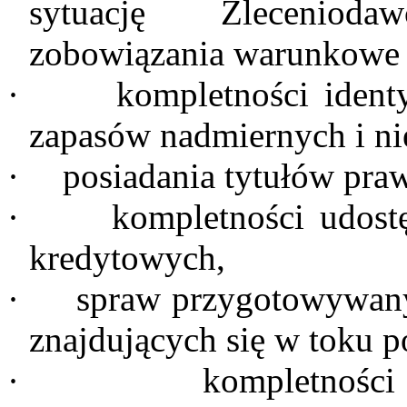
sytuację Zlecenioda
zobowiązania warunkowe i
·
kompletności ident
zapasów nadmiernych i ni
·
posiadania tytułów pra
·
kompletności udos
kredytowych,
·
spraw przygotowywany
znajdujących się w toku p
·
kompletności