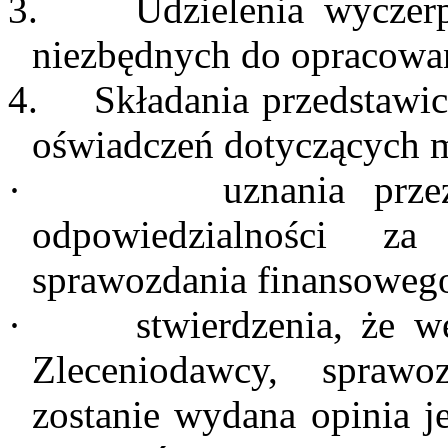
3.
Udzielenia wyczer
niezbędnych do opracowani
4.
Składania przedstawi
oświadczeń dotyczących 
·
uznania prze
odpowiedzialności za
sprawozdania finansoweg
·
stwierdzenia, że w
Zleceniodawcy, spraw
zostanie wydana opinia j