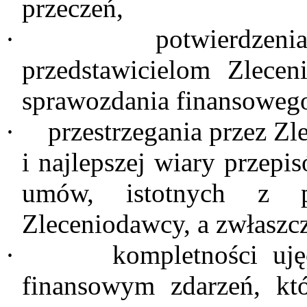
przeczeń,
·
potwierdzeni
przedstawicielom Zlecen
sprawozdania finansoweg
·
przestrzegania przez Z
i najlepszej wiary przep
umów, istotnych z pu
Zleceniodawcy, a zwłaszcz
·
kompletności uj
finansowym zdarzeń, kt