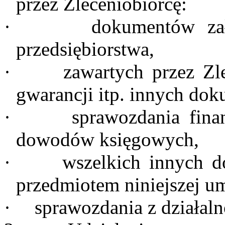
przez Zleceniobiorcę:
·
dokumentów zał
przedsiębiorstwa,
·
zawartych przez Z
gwarancji itp. innych do
·
sprawozdania fin
dowodów księgowych,
·
wszelkich innych 
przedmiotem niniejszej u
·
sprawozdania z działal